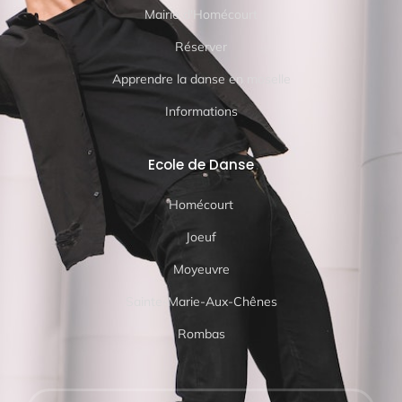
Mairie d'Homécourt
Réserver
Apprendre la danse en moselle
Informations
Ecole de Danse
Homécourt
Joeuf
Moyeuvre
Sainte-Marie-Aux-Chênes
Rombas