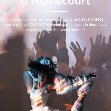
à Homécourt
Inscrivez-vous dès maintenant aux
cours de HEELS DANCE
pour la rentrée 2026-2027 à
Homécourt
et laissez la danse vous
emporter vers de nouveaux horizons!